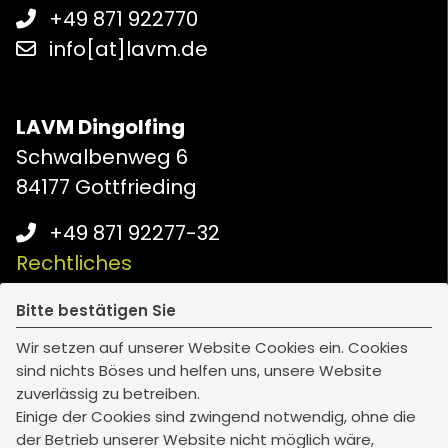
+49 871 922770
info[at]lavm.de
LAVM Dingolfing
Schwalbenweg 6
84177 Gottfrieding
+49 871 92277-32
Rechtliches
Bitte bestätigen Sie
Impressum
Wir setzen auf unserer Website Cookies ein. Cookies
Erstinformation
sind nichts Böses und helfen uns, unsere Website
Datenschutz
zuverlässig zu betreiben.
Barrierefreiheit
Einige der Cookies sind zwingend notwendig, ohne die
der Betrieb unserer Website nicht möglich wäre,
Bildnachweise