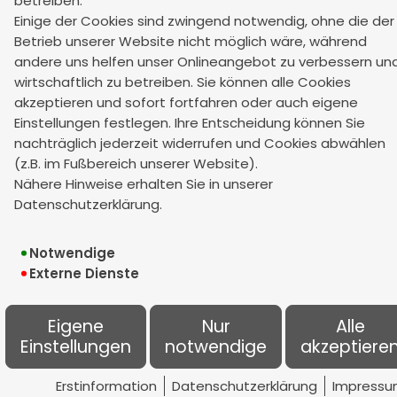
betreiben.
LAVM Landshut
Einige der Cookies sind zwingend notwendig, ohne die der
Betrieb unserer Website nicht möglich wäre, während
Mo - Do 08.30 - 12.30 und 13.30 - 17.00
andere uns helfen unser Onlineangebot zu verbessern un
Fr 08.30 - 13.00
wirtschaftlich zu betreiben. Sie können alle Cookies
akzeptieren und sofort fortfahren oder auch eigene
Einstellungen festlegen. Ihre Entscheidung können Sie
LAVM Dingolfing
nachträglich jederzeit widerrufen und Cookies abwählen
Mo - Do 08.00 - 13.00
(z.B. im Fußbereich unserer Website).
Fr 08.00 - 12.00
Nähere Hinweise erhalten Sie in unserer
Datenschutzerklärung.
Sowie nach Vereinbarung
Notwendige
Externe Dienste
Eigene
Nur
Alle
Einstellungen
notwendige
akzeptiere
Erstinformation
Datenschutzerklärung
Impress