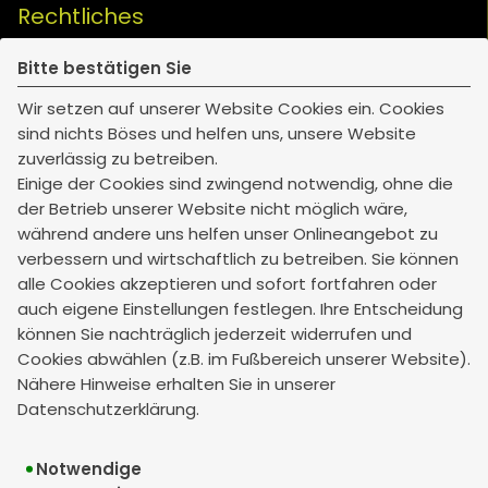
Rechtliches
Bitte bestätigen Sie
Impressum
Wir setzen auf unserer Website Cookies ein. Cookies
Erstinformation
sind nichts Böses und helfen uns, unsere Website
Datenschutz
zuverlässig zu betreiben.
Barrierefreiheit
Einige der Cookies sind zwingend notwendig, ohne die
der Betrieb unserer Website nicht möglich wäre,
Bildnachweise
während andere uns helfen unser Onlineangebot zu
Cookie-Einstellungen
verbessern und wirtschaftlich zu betreiben. Sie können
Geschäftszeiten
alle Cookies akzeptieren und sofort fortfahren oder
auch eigene Einstellungen festlegen. Ihre Entscheidung
können Sie nachträglich jederzeit widerrufen und
LAVM Landshut
Cookies abwählen (z.B. im Fußbereich unserer Website).
Mo - Do 08.30 - 12.30 und 13.30 - 17.00
Nähere Hinweise erhalten Sie in unserer
Fr 08.30 - 13.00
Datenschutzerklärung.
Notwendige
LAVM Dingolfing