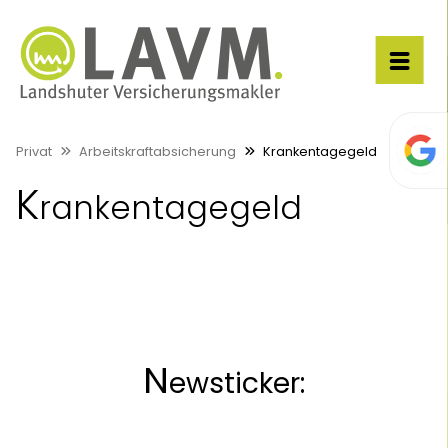
Privat
Arbeitskraftabsicherung
Krankentagegeld
K
rankentagegeld
N
ewsticker: